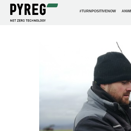
#TURN­PO­SI­TI­VENOW
ANW