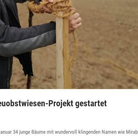
­obst­wiesen-Projekt gestartet
 Januar 34 junge Bäume mit wunder­voll klin­genden Namen wie Mira­b