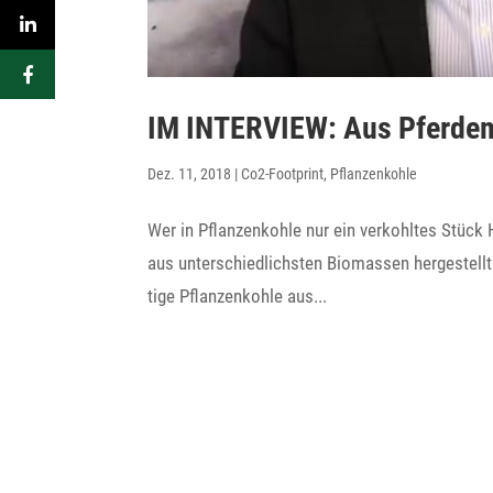
IM INTER­VIEW: Aus Pfer­de­
Dez. 11, 2018
|
Co2-Footprint
,
Pflanzenkohle
Wer in Pflan­zen­kohle nur ein verkohltes Stück
aus unter­schied­lichsten Biomassen herge­stellt
tige Pflan­zen­kohle aus...