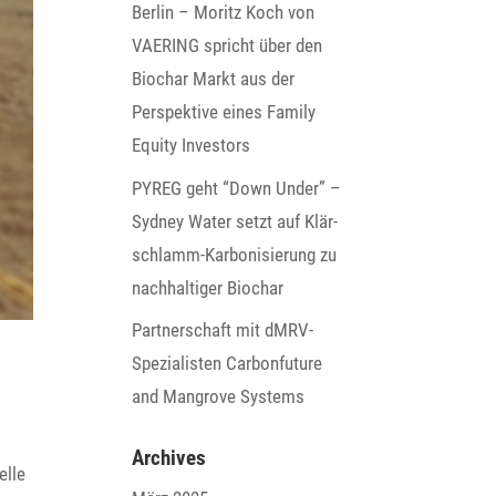
Berlin – Moritz Koch von
VAERING spricht über den
Biochar Markt aus der
Perspek­tive eines Family
Equity Investors
PYREG geht “Down Under” –
Sydney Water setzt auf Klär­
schlamm-Karbo­ni­sie­rung zu
nach­hal­tiger Biochar
Part­ner­schaft mit dMRV-
Spezia­listen Carbon­fu­ture
and Mangrove Systems
Archives
elle