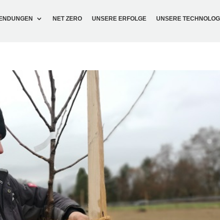
EN­DUNGEN
NET ZERO
UNSERE ERFOLGE
UNSERE TECH­NO­LOG