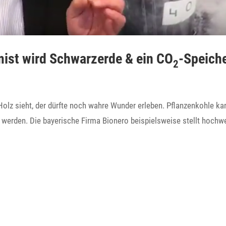
mist wird Schwarz­erde & ein CO
-Spei­ch
2
 Holz sieht, der dürfte noch wahre Wunder erleben. Pflan­zen­kohle ka
 werden. Die baye­ri­sche Firma Bionero beispiels­weise stellt hoch­w