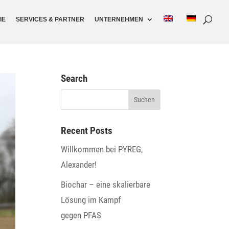
IE
SERVICES & PARTNER
UNTER­NEHMEN
Search
Recent Posts
Will­kommen bei PYREG,
Alexander!
Biochar – eine skalier­bare
Lösung im Kampf
gegen PFAS