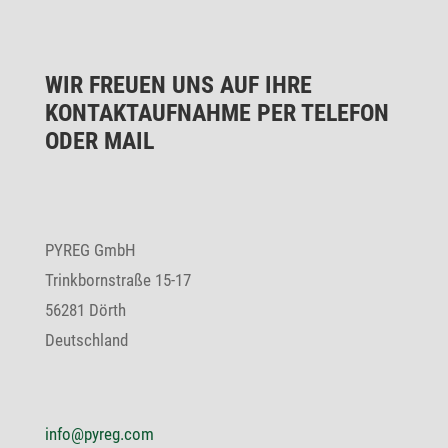
WIR FREUEN UNS AUF IHRE
KONTAKT­AUF­NAHME PER TELEFON
ODER MAIL
PYREG GmbH
Trink­born­straße 15-17
56281 Dörth
Deutsch­land
info@pyreg.com