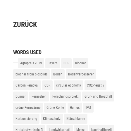
ZURÜCK
WORDS USED
Agropreis 2019
Bayern
BCR
biochar
biochar from biosolids
Boden
Bodenverbesserer
Carbon Removal
CDR
circular economy
CO2-negativ
Dünger
Fernsehen
Forschungsprojekt
Grün- und Bioabfall
grüne Fernwärme
Grüne Kohle
Humus
IFAT
Karbonisierung
Klimaschutz
Klärschlamm
Kreislaufwirtschaft
Landwirtschaft
Messe
Nachhaltigkeit