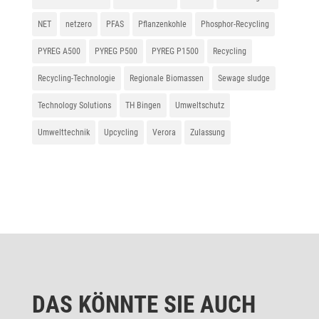
NET
netzero
PFAS
Pflanzenkohle
Phosphor-Recycling
PYREG A500
PYREG P500
PYREG P1500
Recycling
Recycling-Technologie
Regionale Biomassen
Sewage sludge
Technology Solutions
TH Bingen
Umweltschutz
Umwelttechnik
Upcycling
Verora
Zulassung
DAS KÖNNTE SIE AUCH