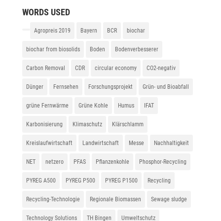
WORDS USED
Agropreis 2019
Bayern
BCR
biochar
biochar from biosolids
Boden
Bodenverbesserer
Carbon Removal
CDR
circular economy
CO2-negativ
Dünger
Fernsehen
Forschungsprojekt
Grün- und Bioabfall
grüne Fernwärme
Grüne Kohle
Humus
IFAT
Karbonisierung
Klimaschutz
Klärschlamm
Kreislaufwirtschaft
Landwirtschaft
Messe
Nachhaltigkeit
NET
netzero
PFAS
Pflanzenkohle
Phosphor-Recycling
PYREG A500
PYREG P500
PYREG P1500
Recycling
Recycling-Technologie
Regionale Biomassen
Sewage sludge
Technology Solutions
TH Bingen
Umweltschutz