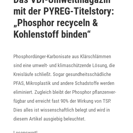
mit der PYREG-Titel­story:
„Phos­phor recy­celn &
Kohlen­stoff binden“
Phos­phor­dünger-Karbo­ni­sate aus Klär­schlämmen
sind eine umwelt- und klima­schüt­zende Lösung, die
Kreis­läufe schließt. Sogar gesund­heits­schäd­liche
PFAS, Mikro­plastik und andere Schad­stoffe werden
elimi­niert. Zugleich bleibt der Phos­phor pflan­zen­ver­
fügbar und erreicht fast 90% der Wirkung von TSP.
Dies alles ist wissen­schaft­lich belegt und wird in
diesem Artikel ausgiebig beleuchtet.
Lesens­wert!